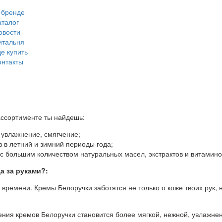
 бренде
аталог
овости
итальня
де купить
онтакты
ассортименте ты найдешь:
 увлажнение, смягчение;
в летний и зимний периоды года;
большим количеством натуральных масел, экстрактов и витамино
а за руками?:
 времени. Кремы Белоручки заботятся не только о коже твоих рук, н
ния кремов Белоручки становится более мягкой, нежной, увлажне