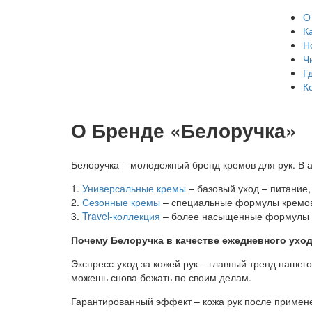
О
К
Н
Ч
Г
К
О Бренде «Белоручка»
Белоручка – молодежный бренд кремов для рук. В 
1.
Универсальные кремы
– базовый уход – питание,
2.
Сезонные кремы
– специальные формулы кремов 
3.
Travel-коллекция
– более насыщенные формулы с 
Почему Белоручка в качестве ежедневного уход
Экспресс-уход за кожей рук – главный тренд нашего
можешь снова бежать по своим делам.
Гарантированный эффект – кожа рук после примене