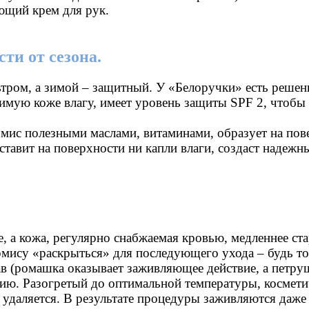
ющий крем для рук.
ти от сезона.
тром, а зимой – защитный. У «Белоручки» есть решени
имую коже влагу, имеет уровень защиты SPF 2, чтобы 
ис полезными маслами, витаминами, образует на пове
оставит на поверхности ни капли влаги, создаст надеж
 а кожа, регулярно снабжаемая кровью, медленнее ста
ермису «раскрыться» для последующего ухода – будь т
в (ромашка оказывает заживляющее действие, а петруш
ю. Разогретый до оптимальной температуры, косметиче
 удаляется. В результате процедуры заживляются даже