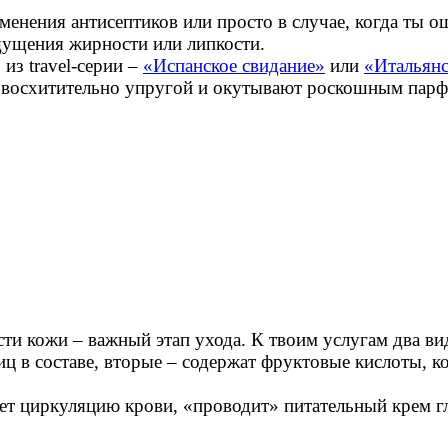
енения антисептиков или просто в случае, когда ты о
ощущения жирности или липкости.
из travel-серии –
«Испанское свидание»
или
«Итальянс
у восхитительно упругой и окутывают роскошным пар
и кожи – важный этап ухода. К твоим услугам два вид
иц в составе, вторые – содержат фруктовые кислоты, 
т циркуляцию крови, «проводит» питательный крем гл