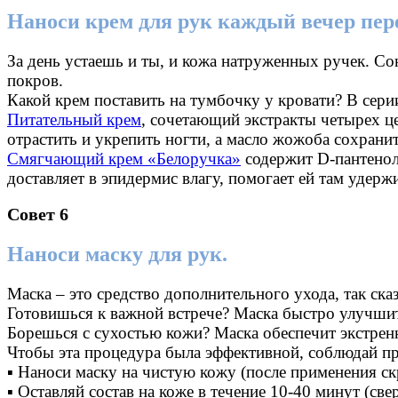
Наноси крем для рук каждый вечер пер
За день устаешь и ты, и кожа натруженных ручек. Со
покров.
Какой крем поставить на тумбочку у кровати? В сер
Питательный крем
, сочетающий экстракты четырех це
отрастить и укрепить ногти, а масло жожоба сохранит
Смягчающий крем «Белоручка»
содержит D-пантенол
доставляет в эпидермис влагу, помогает ей там удерж
Совет 6
Наноси маску для рук.
Маска – это средство дополнительного ухода, так сказ
Готовишься к важной встрече? Маска быстро улучшит
Борешься с сухостью кожи? Маска обеспечит экстрен
Чтобы эта процедура была эффективной, соблюдай пр
▪ Наноси маску на чистую кожу (после применения ск
▪ Оставляй состав на коже в течение 10-40 минут (св